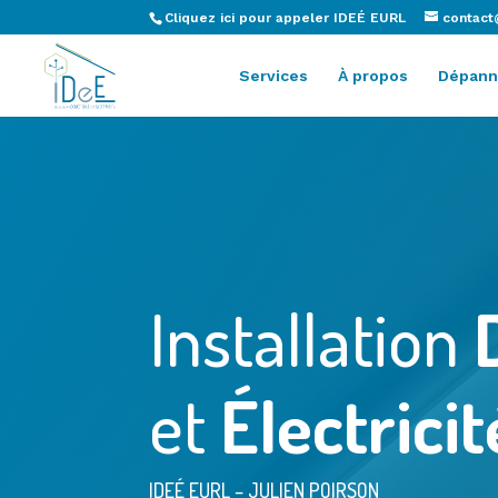
Cliquez ici pour appeler IDEÉ EURL
contact
Services
À propos
Dépann
Installation
et
Électricit
IDEÉ EURL – JULIEN POIRSON