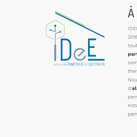
À
IDE
2018
tou
par
som
the
Nou
d’
a
per
ins
per