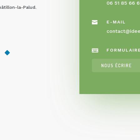
06 51 85 66 6
tillon-la-Palud.

E-MAIL
contact@idee-

FORMULAIR
NOUS ÉCRIRE