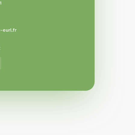
1
eurl.fr
E