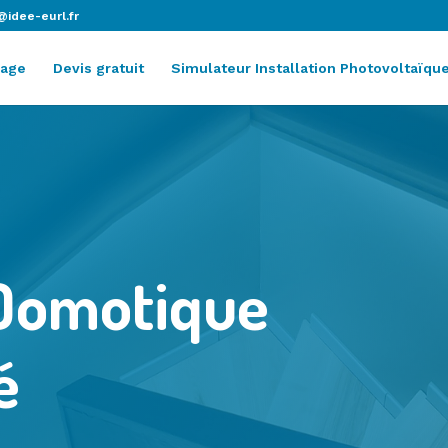
@idee-eurl.fr
age
Devis gratuit
Simulateur Installation Photovoltaïqu
Domotique
é